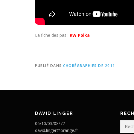
La fiche des pas :
RW Polka
PUBLIÉ DANS
CHORÉGRAPHIES DE 2011
DAVID LINGER
REC
Recherc
06/10/03/08/72
david.linger@orange.fr