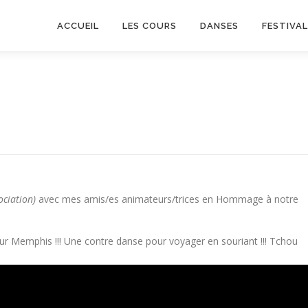
ACCUEIL
LES COURS
DANSES
FESTIVA
ociation)
avec mes amis/es animateurs/trices en Hommage à notre
our Memphis !!! Une contre danse pour voyager en souriant !!! Tchou