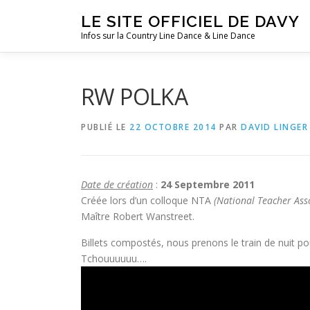
Aller
LE SITE OFFICIEL DE DAVY
au
Infos sur la Country Line Dance & Line Dance
contenu
RW POLKA
PUBLIÉ LE
22 OCTOBRE 2014
PAR
DAVID LINGER
Date de création
:
24 Septembre 2011
Créée lors d’un colloque NTA
(National Teacher Ass
Maître Robert Wanstreet.
Billets compostés, nous prenons le train de nuit p
Tchouuuuuu….