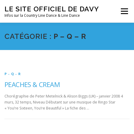
Aller
LE SITE OFFICIEL DE DAVY
au
Menu
contenu
Infos sur la Country Line Dance & Line Dance
ACCUEIL
LES COURS
DANSES
FESTIVALS
CATÉGORIE :
P – Q – R
SOUVENIRS
CLIN D’OEIL
AGENDA
P - Q - R
PEACHES & CREAM
Chorégraphie de Peter Metelnick & Alison Biggs (UK) – janvier 2008 4
murs, 32 temps, Niveau Débutant sur une musique de Ringo Star
« You’re Sixteen, You’re Beautiful » La fiche des …