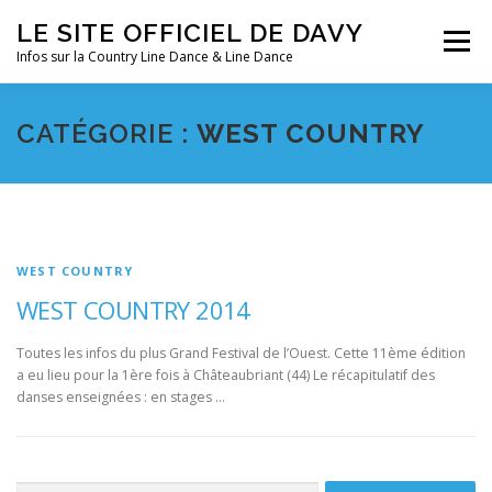
Aller
LE SITE OFFICIEL DE DAVY
au
Menu
contenu
Infos sur la Country Line Dance & Line Dance
ACCUEIL
LES COURS
DANSES
FESTIVALS
CATÉGORIE :
WEST COUNTRY
SOUVENIRS
CLIN D’OEIL
AGENDA
WEST COUNTRY
WEST COUNTRY 2014
Toutes les infos du plus Grand Festival de l’Ouest. Cette 11ème édition
a eu lieu pour la 1ère fois à Châteaubriant (44) Le récapitulatif des
danses enseignées : en stages …
Rechercher :