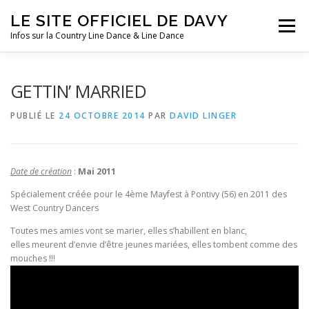
Aller
LE SITE OFFICIEL DE DAVY
au
Menu
contenu
Infos sur la Country Line Dance & Line Dance
ACCUEIL
LES COURS
DANSES
FESTIVALS
GETTIN’ MARRIED
PUBLIÉ LE
24 OCTOBRE 2014
PAR
DAVID LINGER
SOUVENIRS
CLIN D’OEIL
AGENDA
Date de création
:
Mai 2011
Spécialement créée pour le 4ème Mayfest à Pontivy (56) en 2011 des
West Country Dancers
Toutes mes amies vont se marier, elles s’habillent en blanc,
elles meurent d’envie d’être jeunes mariées, elles tombent comme des
mouches !!!