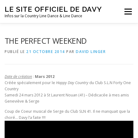
Aller
LE SITE OFFICIEL DE DAVY
au
Menu
contenu
Infos sur la Country Line Dance & Line Dance
ACCUEIL
LES COURS
DANSES
FESTIVALS
THE PERFECT WEEKEND
PUBLIÉ LE
21 OCTOBRE 2014
PAR
DAVID LINGER
SOUVENIRS
CLIN D’OEIL
AGENDA
Date de création
:
Mars 2012
Créée spécialement pour le
Happy Day Country
du Club S.L.N Forty One
Country
Samedi 24 mars 2012 à St Laurent Nouan (41) – Dédicacée à mes amis
Geneviève & Serge
Coup de Coeur musical de Serge du Club SLN 41. Il ne manquait que la
choré… Davy l’a faite !!!!