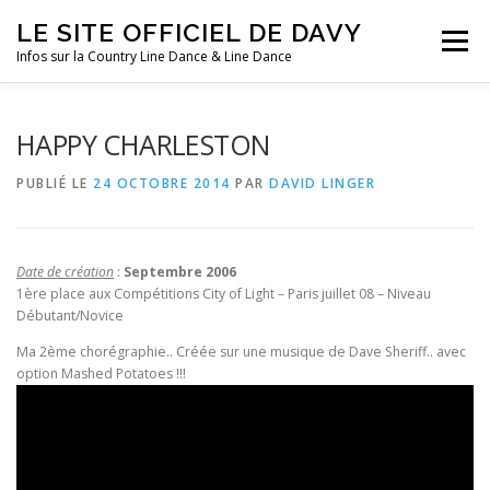
Aller
LE SITE OFFICIEL DE DAVY
au
Menu
contenu
Infos sur la Country Line Dance & Line Dance
ACCUEIL
LES COURS
DANSES
FESTIVALS
HAPPY CHARLESTON
PUBLIÉ LE
24 OCTOBRE 2014
PAR
DAVID LINGER
SOUVENIRS
CLIN D’OEIL
AGENDA
Date de création
:
Septembre 2006
1ère place aux Compétitions City of Light – Paris juillet 08 – Niveau
Débutant/Novice
Ma 2ème chorégraphie.. Créée sur une musique de Dave Sheriff.. avec
option Mashed Potatoes !!!