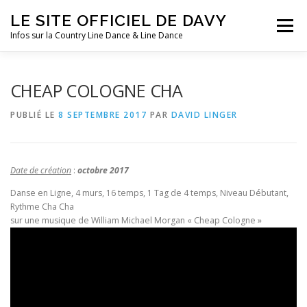
Aller
LE SITE OFFICIEL DE DAVY
au
Menu
contenu
Infos sur la Country Line Dance & Line Dance
ACCUEIL
LES COURS
DANSES
FESTIVALS
CHEAP COLOGNE CHA
PUBLIÉ LE
8 SEPTEMBRE 2017
PAR
DAVID LINGER
SOUVENIRS
CLIN D’OEIL
AGENDA
Date de création
:
octobre 2017
Danse en Ligne, 4 murs, 16 temps, 1 Tag de 4 temps, Niveau Débutant,
Rythme Cha Cha
sur une musique de William Michael Morgan « Cheap Cologne »