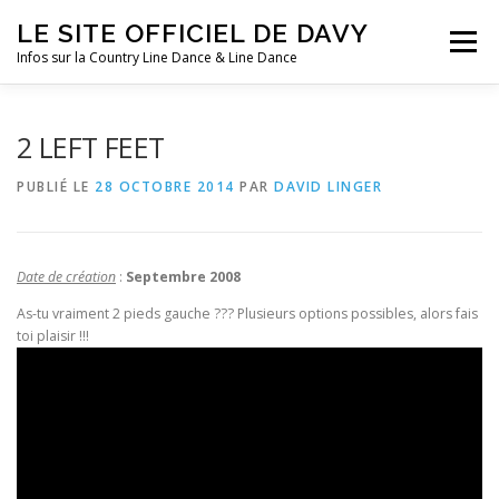
Aller
LE SITE OFFICIEL DE DAVY
au
Menu
contenu
Infos sur la Country Line Dance & Line Dance
ACCUEIL
LES COURS
DANSES
FESTIVALS
2 LEFT FEET
PUBLIÉ LE
28 OCTOBRE 2014
PAR
DAVID LINGER
SOUVENIRS
CLIN D’OEIL
AGENDA
Date de création
:
Septembre 2008
As-tu vraiment 2 pieds gauche ??? Plusieurs options possibles, alors fais
toi plaisir !!!