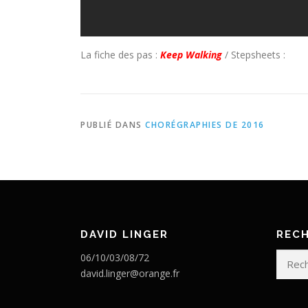
La fiche des pas :
Keep Walking
/ Stepsheets :
PUBLIÉ DANS
CHORÉGRAPHIES DE 2016
DAVID LINGER
REC
Recherc
06/10/03/08/72
david.linger@orange.fr