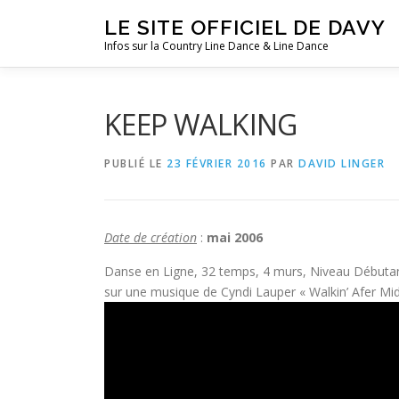
Aller
LE SITE OFFICIEL DE DAVY
au
Infos sur la Country Line Dance & Line Dance
contenu
KEEP WALKING
PUBLIÉ LE
23 FÉVRIER 2016
PAR
DAVID LINGER
Date de création
:
mai 2006
Danse en Ligne, 32 temps, 4 murs, Niveau Débutant
sur une musique de Cyndi Lauper « Walkin’ Afer Mid