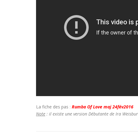
La fiche des pas :
Rumba Of Love maj 24fév2016
Note
: il existe une version Débutante de Ira Weisb