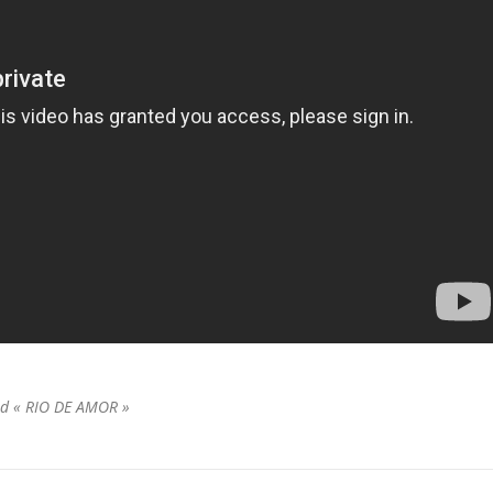
urd « RIO DE AMOR »