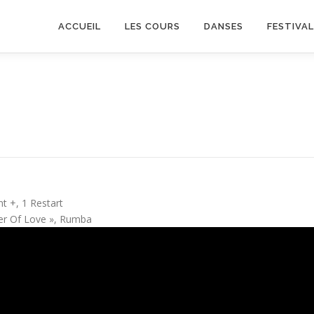
ACCUEIL
LES COURS
DANSES
FESTIVA
t +, 1 Restart
ver Of Love », Rumba