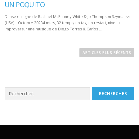
UN POQUITO
Danse en ligne de Rachael McEnaney-White & Jo Thompson Szymanski
(USA) – Octobre 20234 murs, 32 temps, no tag, no restart, niveau
Improversur une musique de Diego Torres & Carlos …
N
a
ARTICLES PLUS RÉCENTS
v
i
g
a
Rechercher :
t
i
o
n
d
e