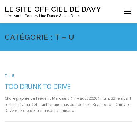
Aller
LE SITE OFFICIEL DE DAVY
au
Menu
contenu
Infos sur la Country Line Dance & Line Dance
ACCUEIL
LES COURS
DANSES
FESTIVALS
CATÉGORIE :
T – U
SOUVENIRS
CLIN D’OEIL
AGENDA
T - U
TOO DRUNK TO DRIVE
Chorégraphie de Frédéric Marchand (Fr) – août 20204 murs, 32 temps, 1
restart, niveau Débutantsur une musique de Luke Bryan « Too Drunk To
Drive » Le clip de la chansonLa danse …