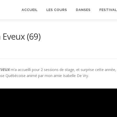
ACCUEIL
LES COURS
DANSES
FESTIVA
 Eveux (69)
EVEUX
m’a accueilli pour 2 sessions de stage, et surprise cette année,
nse Québécoise animé par mon amie Isabelle De Vry.