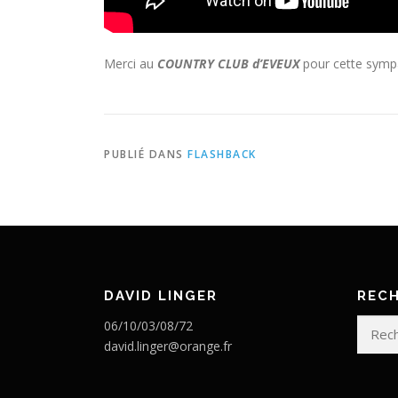
Merci au
COUNTRY CLUB d’EVEUX
pour cette symp
PUBLIÉ DANS
FLASHBACK
DAVID LINGER
REC
Recherc
06/10/03/08/72
david.linger@orange.fr