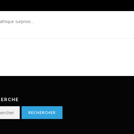
athique surprise…
HERCHE
her :